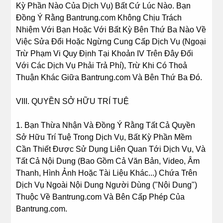
Kỳ Phần Nào Của Dịch Vụ) Bất Cứ Lúc Nào. Bạn
Đồng Ý Rằng Bantrung.com Không Chịu Trách
Nhiệm Với Bạn Hoặc Với Bất Kỳ Bên Thứ Ba Nào Về
Việc Sửa Đổi Hoặc Ngừng Cung Cấp Dịch Vụ (Ngoại
Trừ Phạm Vi Quy Định Tại Khoản IV Trên Đây Đối
Với Các Dịch Vụ Phải Trả Phí), Trừ Khi Có Thoả
Thuận Khác Giữa Bantrung.com Và Bên Thứ Ba Đó.
VIII. QUYỀN SỞ HỮU TRÍ TUỆ
1. Bạn Thừa Nhận Và Đồng Ý Rằng Tất Cả Quyền
Sở Hữu Trí Tuệ Trong Dịch Vụ, Bất Kỳ Phần Mềm
Cần Thiết Được Sử Dụng Liên Quan Tới Dịch Vụ, Và
Tất Cả Nội Dung (Bao Gồm Cả Văn Bản, Video, Âm
Thanh, Hình Ảnh Hoặc Tài Liệu Khác...) Chứa Trên
Dịch Vụ Ngoài Nội Dung Người Dùng ("Nội Dung")
Thuộc Về Bantrung.com Và Bên Cấp Phép Của
Bantrung.com.