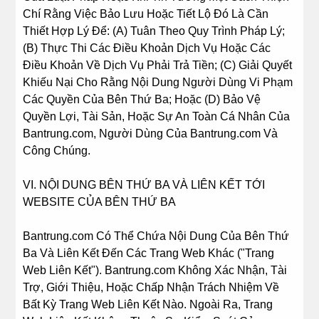
Chí Rằng Việc Bảo Lưu Hoặc Tiết Lộ Đó Là Cần
Thiết Hợp Lý Để: (A) Tuân Theo Quy Trình Pháp Lý;
(B) Thực Thi Các Điều Khoản Dịch Vụ Hoặc Các
Điều Khoản Về Dịch Vụ Phải Trả Tiền; (C) Giải Quyết
Khiếu Nại Cho Rằng Nội Dung Người Dùng Vi Phạm
Các Quyền Của Bên Thứ Ba; Hoặc (D) Bảo Vệ
Quyền Lợi, Tài Sản, Hoặc Sự An Toàn Cá Nhân Của
Bantrung.com, Người Dùng Của Bantrung.com Và
Công Chúng.
VI. NỘI DUNG BÊN THỨ BA VÀ LIÊN KẾT TỚI
WEBSITE CỦA BÊN THỨ BA
Bantrung.com Có Thể Chứa Nội Dung Của Bên Thứ
Ba Và Liên Kết Đến Các Trang Web Khác ("Trang
Web Liên Kết"). Bantrung.com Không Xác Nhận, Tài
Trợ, Giới Thiệu, Hoặc Chấp Nhận Trách Nhiệm Về
Bất Kỳ Trang Web Liên Kết Nào. Ngoài Ra, Trang