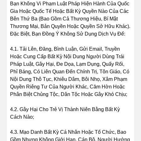
Bạn Không Vi Phạm Luật Pháp Hiện Hành Của Quốc
Gia Hoặc Quốc Tế Hoặc Bất Kỳ Quyền Nào Của Các
Bên Thứ Ba (Bao Gồm Cả Thương Hiệu, Bí Mật
Thương Mại, Bản Quyền Hoặc Quyền Sở Hữu Khác).
Đặc Biệt, Bạn Đồng Ý Không Sử Dụng Dịch Vụ Để:
4.1. Tải Lên, Đăng, Bình Luận, Gửi Email, Truyền
Hoặc Cung Cấp Bất Kỳ Nội Dung Người Dùng Trái
Pháp Luật, Gây Hại, Đe Dọa, Lạm Dụng, Quấy Rối,
Phỉ Báng, Có Liên Quan Đến Chính Trị, Tôn Giáo, Có
Nội Dung Thô Tục, Khiêu Dâm, Bôi Nhọ, Xâm Phạm
Quyền Riêng Tư Của Người Khác, Căm Hờn Hoặc
Phân Biệt Chủng Tộc, Dân Tộc Hoặc Gây Khó Chịu;
4.2. Gây Hại Cho Trẻ Vị Thành Niên Bằng Bất Kỳ
Cách Nào;
4.3. Mạo Danh Bất Kỳ Cá Nhân Hoặc Tổ Chức, Bao
Gồm Nhưng Không Giới Hạn, Cán Bộ, Người Hướng