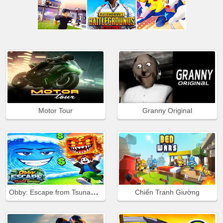
Motor Tour
Granny Original
Obby: Escape from Tsunami Brainrot
Chiến Tranh Giường