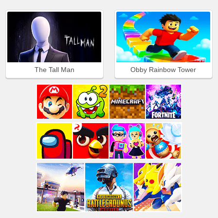
The Tall Man
Obby Rainbow Tower