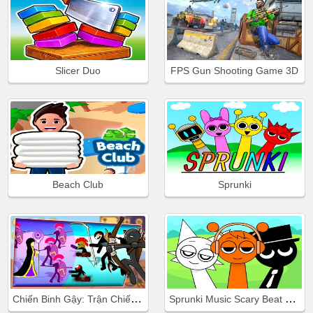
Slicer Duo
FPS Gun Shooting Game 3D
Beach Club
Sprunki
Chiến Binh Gậy: Trận Chiến Mới
Sprunki Music Scary Beat Box