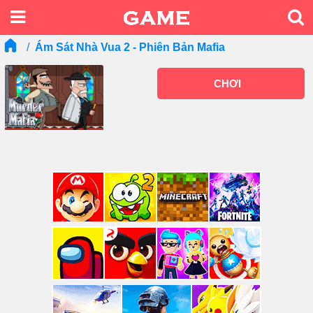
Ám Sát Nhà Vua 2 - Phiên Bản Mafia
CHƠI