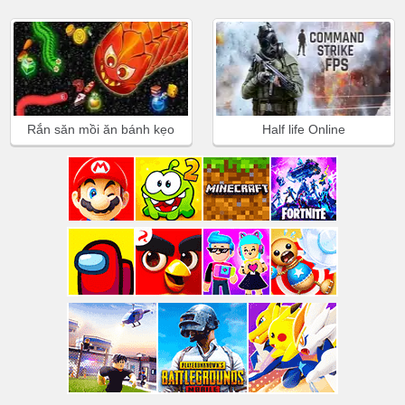
Rắn săn mồi ăn bánh kẹo
Half life Online