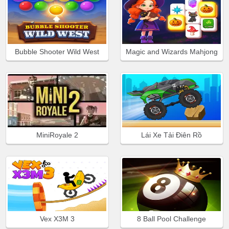
Bubble Shooter Wild West
Magic and Wizards Mahjong
MiniRoyale 2
Lái Xe Tải Điên Rồ
Vex X3M 3
8 Ball Pool Challenge