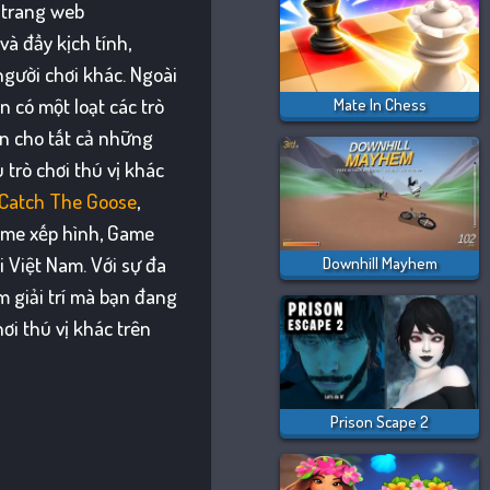
 trang web
à đầy kịch tính,
người chơi khác. Ngoài
 có một loạt các trò
Mate In Chess
n cho tất cả những
trò chơi thú vị khác
Catch The Goose
,
 game xếp hình, Game
i Việt Nam. Với sự đa
Downhill Mayhem
m giải trí mà bạn đang
ơi thú vị khác trên
Prison Scape 2