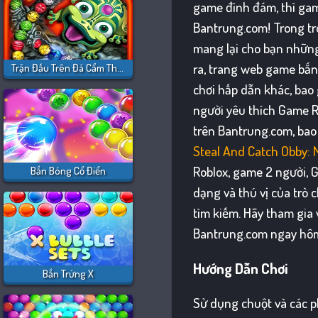
game đình đám, thì gam
Bantrung.com! Trong trò
mang lại cho bạn những 
ra, trang web game bắn
Trận Đấu Trên Đá Cẩm Thạch Cổ Điển
chơi hấp dẫn khác, ba
người yêu thích Game Ro
trên Bantrung.com, ba
Steal And Catch Obby:
Roblox, game 2 người, G
Bắn Bóng Cổ Điển
dạng và thú vị của trò 
tìm kiếm. Hãy tham gia 
Bantrung.com ngay hôm
Hướng Dẫn Chơi
Bắn Trứng X
Sử dụng chuột và các 