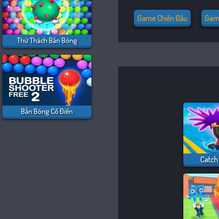
Game Chiến Đấu
Gam
Thử Thách Bắn Bóng
Bắn Bóng Cổ Điển
Catch