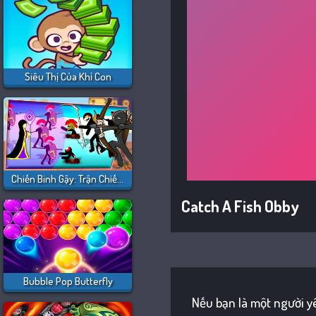
Siêu Thị Của Khỉ Con
Chiến Binh Gậy: Trận Chiến Mới
Catch A Fish Obby
Bubble Pop Butterfly
Nếu bạn là một người yê