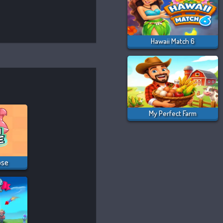
Hawaii Match 6
My Perfect Farm
ose