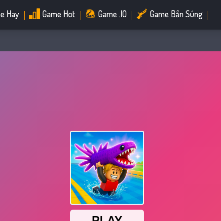
e Hay
Game Hot
Game .IO
Game Bắn Súng
Game Đua Xe
Game Minecraft
Game Thời Trang
Game Hành Động
Game Chiến Thuật
Game Kỹ Năng