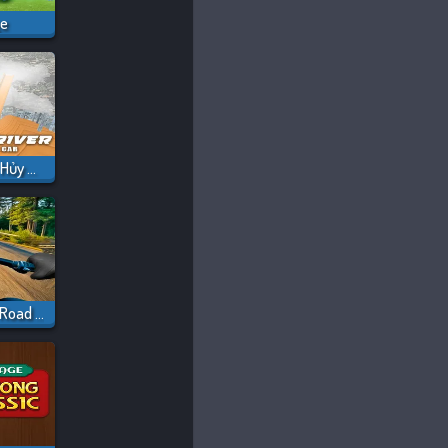
ge
Tài Xế Thành Phố: Hủy Diệt Xe
Motorcycle Racer: Road Mayhem