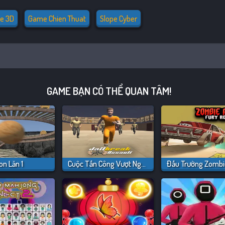
e 3D
Game Chien Thuat
Slope Cyber
GAME BẠN CÓ THỂ QUAN TÂM!
on Lăn 1
Cuộc Tấn Công Vượt Ngục