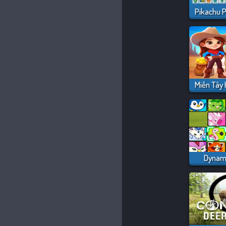
Dynam