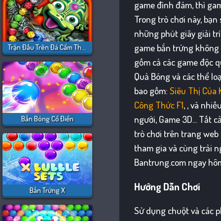
game đình đám, thì gam
Trong trò chơi này, bạn
những phút giây giải tr
game bắn trứng không c
Trận Đấu Trên Đá Cẩm Thạch Cổ Điển
gồm cả các game độc q
Quả Bóng và các thể loạ
bao gồm:
Siêu Thị Của 
Công Thức F1
, , và nhi
người, Game 3D... Tất c
Bắn Bóng Cổ Điển
trò chơi trên trang web
tham gia và cùng trải n
Bantrung.com ngay hôm
Hướng Dẫn Chơi
Bắn Trứng X
Sử dụng chuột và các 