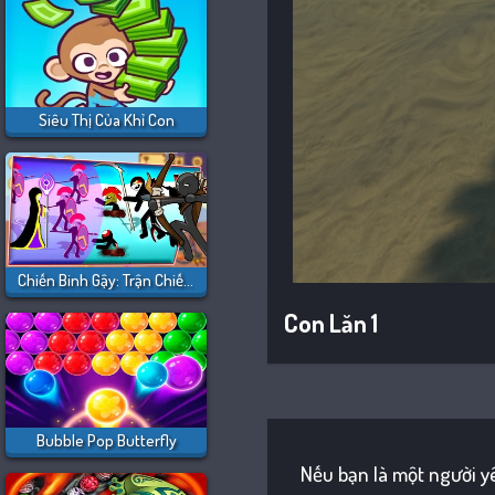
Siêu Thị Của Khỉ Con
Chiến Binh Gậy: Trận Chiến Mới
Con Lăn 1
Bubble Pop Butterfly
Nếu bạn là một người yê