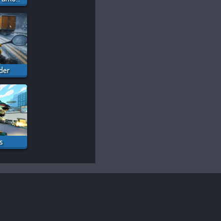
ider
s