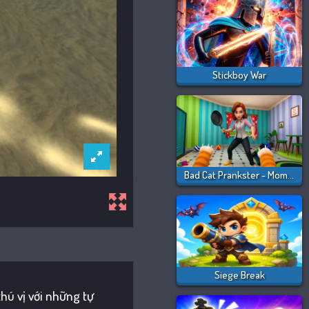
Stickboy War
Bad Cat Prankster - Mom Is Return
Siege Break
thú vị với những tự