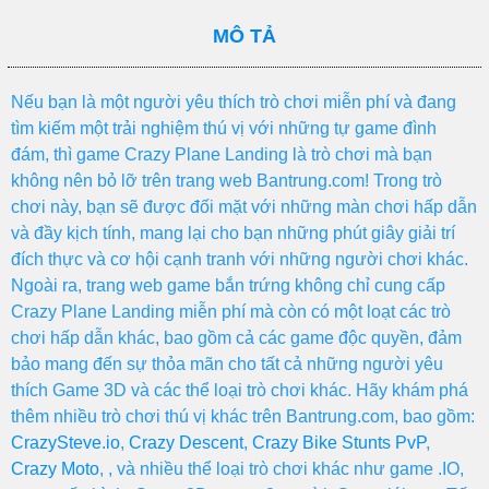
MÔ TẢ
Nếu bạn là một người yêu thích trò chơi miễn phí và đang
tìm kiếm một trải nghiệm thú vị với những tự game đình
đám, thì game Crazy Plane Landing là trò chơi mà bạn
không nên bỏ lỡ trên trang web Bantrung.com! Trong trò
chơi này, bạn sẽ được đối mặt với những màn chơi hấp dẫn
và đầy kịch tính, mang lại cho bạn những phút giây giải trí
đích thực và cơ hội cạnh tranh với những người chơi khác.
Ngoài ra, trang web game bắn trứng không chỉ cung cấp
Crazy Plane Landing miễn phí mà còn có một loạt các trò
chơi hấp dẫn khác, bao gồm cả các game độc quyền, đảm
bảo mang đến sự thỏa mãn cho tất cả những người yêu
thích Game 3D và các thể loại trò chơi khác. Hãy khám phá
thêm nhiều trò chơi thú vị khác trên Bantrung.com, bao gồm:
CrazySteve.io
,
Crazy Descent
,
Crazy Bike Stunts PvP
,
Crazy Moto
, , và nhiều thể loại trò chơi khác như game .IO,