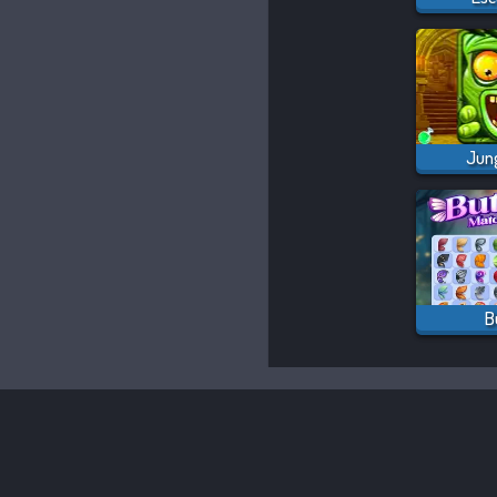
Jun
B