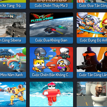
Cuộc Chiến Xe Tăng: Trận Đấu Boss 2D
Cuốc Chiến Thây Ma 3
n Công Siberia
Cuộc Đua Không Gian
Cuộc Đụng Độ An
 Mèo Nấm Xanh
Cuộc Chiến Bắn Không Cân Sức