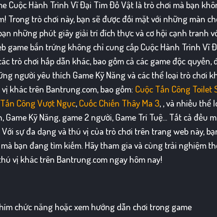
e Cuộc Hành Trình Vĩ Đại Tìm Đồ Vật là trò chơi mà bạn khôn
! Trong trò chơi này, bạn sẽ được đối mặt với những màn ch
 bạn những phút giây giải trí đích thực và cơ hội cạnh tranh 
web game bắn trứng không chỉ cung cấp Cuộc Hành Trình Vĩ 
 các trò chơi hấp dẫn khác, bao gồm cả các game độc quyền
ững người yêu thích Game Kỹ Năng và các thể loại trò chơi 
ú vị khác trên Bantrung.com, bao gồm:
Cuộc Tấn Công Toilet 
 Tấn Công Vượt Ngục
,
Cuốc Chiến Thây Ma 3
, , và nhiều thể 
, Game Kỹ Năng, game 2 người, Game Trí Tuệ... Tất cả đều m
. Với sự đa dạng và thú vị của trò chơi trên trang web này, b
rí mà bạn đang tìm kiếm. Hãy tham gia và cùng trải nghiệm t
 thú vị khác trên Bantrung.com ngay hôm nay!
phím chức năng hoặc xem hướng dẫn chơi trong game