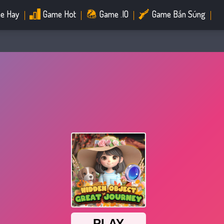
e Hay
Game Hot
Game .IO
Game Bắn Súng
Game Đua Xe
Game Minecraft
Game Thời Trang
Game Hành Động
Game Chiến Thuật
Game Kỹ Năng