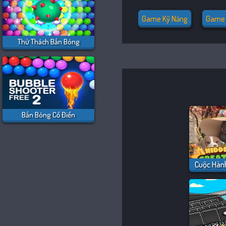
Game Kỹ Năng
Game T
Thử Thách Bắn Bóng
Bắn Bóng Cổ Điển