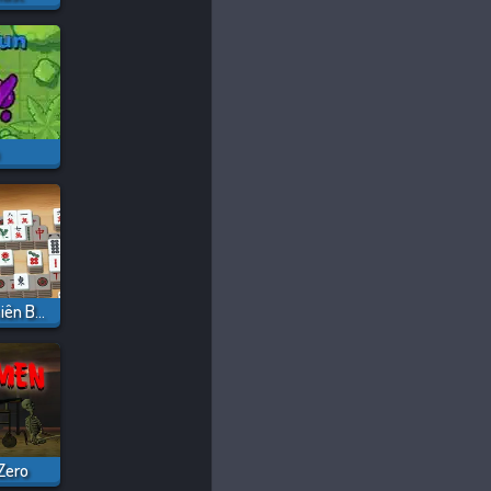
Mahjong Ở Nhà: Phiên Bản Bắc Âu
Zero