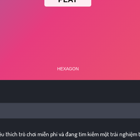
u thích trò chơi miễn phí và đang tìm kiếm một trải nghiệm 