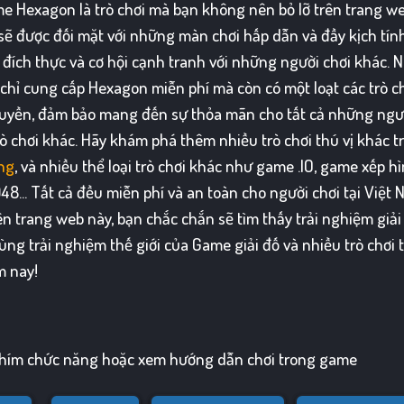
e Hexagon là trò chơi mà bạn không nên bỏ lỡ trên trang w
 sẽ được đối mặt với những màn chơi hấp dẫn và đầy kịch tín
í đích thực và cơ hội cạnh tranh với những người chơi khác. N
hỉ cung cấp Hexagon miễn phí mà còn có một loạt các trò ch
uyền, đảm bảo mang đến sự thỏa mãn cho tất cả những ngư
 trò chơi khác. Hãy khám phá thêm nhiều trò chơi thú vị khác 
ng
, và nhiều thể loại trò chơi khác như game .IO, game xếp hì
... Tất cả đều miễn phí và an toàn cho người chơi tại Việt 
trên trang web này, bạn chắc chắn sẽ tìm thấy trải nghiệm giả
ùng trải nghiệm thế giới của Game giải đố và nhiều trò chơi t
 nay!
phím chức năng hoặc xem hướng dẫn chơi trong game