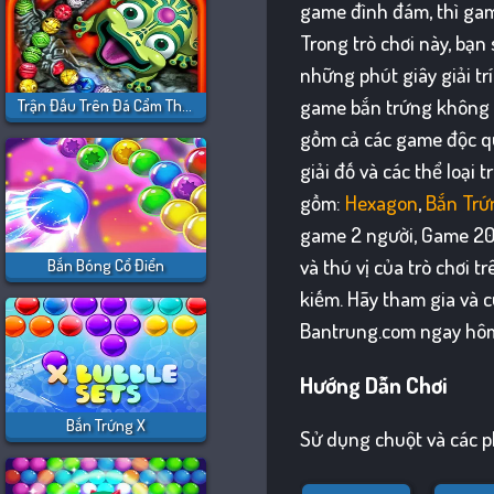
game đình đám, thì gam
Trong trò chơi này, bạn
những phút giây giải tr
game bắn trứng không c
Trận Đấu Trên Đá Cẩm Thạch Cổ Điển
gồm cả các game độc q
giải đố và các thể loại
gồm:
Hexagon
,
Bắn Trứ
game 2 người, Game 2048
và thú vị của trò chơi 
Bắn Bóng Cổ Điển
kiếm. Hãy tham gia và c
Bantrung.com ngay hôm
Hướng Dẫn Chơi
Bắn Trứng X
Sử dụng chuột và các 