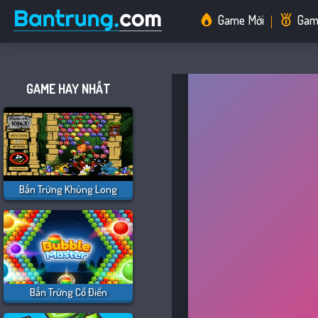
Game Mới
Gam
Game 2 Người
GAME HAY NHẤT
Game Among Us
Bắn Trứng Khủng Long
Battle Royale
Bắn Trứng Cổ Điển