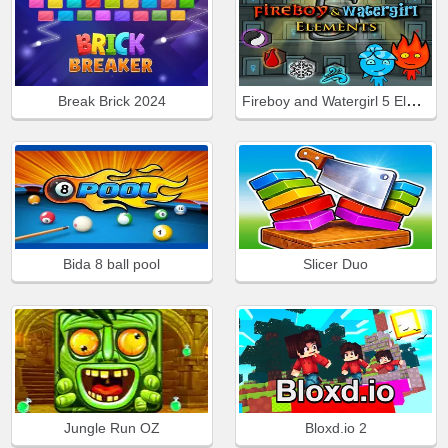
Fireboy and Watergirl 5 Elements
Break Brick 2024
Bida 8 ball pool
Slicer Duo
Jungle Run OZ
Bloxd.io 2