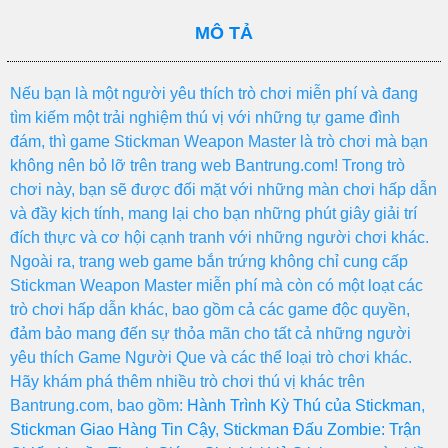
MÔ TẢ
Nếu bạn là một người yêu thích trò chơi miễn phí và đang
tìm kiếm một trải nghiệm thú vị với những tự game đình
đám, thì game Stickman Weapon Master là trò chơi mà bạn
không nên bỏ lỡ trên trang web Bantrung.com! Trong trò
chơi này, bạn sẽ được đối mặt với những màn chơi hấp dẫn
và đầy kịch tính, mang lại cho bạn những phút giây giải trí
đích thực và cơ hội cạnh tranh với những người chơi khác.
Ngoài ra, trang web game bắn trứng không chỉ cung cấp
Stickman Weapon Master miễn phí mà còn có một loạt các
trò chơi hấp dẫn khác, bao gồm cả các game độc quyền,
đảm bảo mang đến sự thỏa mãn cho tất cả những người
yêu thích Game Người Que và các thể loại trò chơi khác.
Hãy khám phá thêm nhiều trò chơi thú vị khác trên
Bantrung.com, bao gồm:
Hành Trình Kỳ Thú của Stickman
,
Stickman Giao Hàng Tin Cậy
,
Stickman Đấu Zombie: Trận