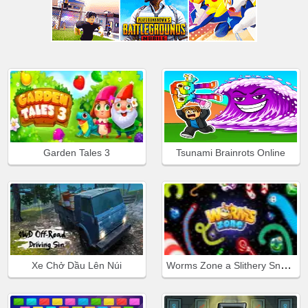
Garden Tales 3
Tsunami Brainrots Online
Worms Zone a Slithery Snake
Xe Chở Dầu Lên Núi