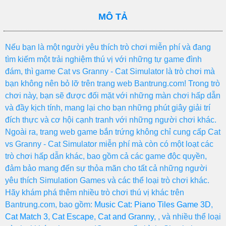
MÔ TẢ
Nếu bạn là một người yêu thích trò chơi miễn phí và đang
tìm kiếm một trải nghiệm thú vị với những tự game đình
đám, thì game Cat vs Granny - Cat Simulator là trò chơi mà
bạn không nên bỏ lỡ trên trang web Bantrung.com! Trong trò
chơi này, bạn sẽ được đối mặt với những màn chơi hấp dẫn
và đầy kịch tính, mang lại cho bạn những phút giây giải trí
đích thực và cơ hội cạnh tranh với những người chơi khác.
Ngoài ra, trang web game bắn trứng không chỉ cung cấp Cat
vs Granny - Cat Simulator miễn phí mà còn có một loạt các
trò chơi hấp dẫn khác, bao gồm cả các game độc quyền,
đảm bảo mang đến sự thỏa mãn cho tất cả những người
yêu thích Simulation Games và các thể loại trò chơi khác.
Hãy khám phá thêm nhiều trò chơi thú vị khác trên
Bantrung.com, bao gồm:
Music Cat: Piano Tiles Game 3D
,
Cat Match 3
,
Cat Escape
,
Cat and Granny
, , và nhiều thể loại