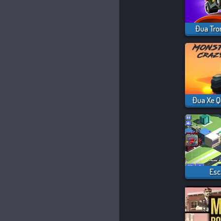
Đua Tro
Đua Xe Q
Esc