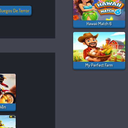
Juegos De Terror
Hawaii Match 6
My Perfect Farm
Diễn