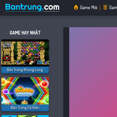
Game Mới
Gam
Game 2 Người
GAME HAY NHẤT
Game Among Us
Bắn Trứng Khủng Long
Battle Royale
Bắn Trứng Cổ Điển