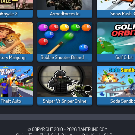
iRoyale 2
ArmedForces.io
Snow Rush 
Story Mahjong
Bubble Shooter Billiard Pool
Golf Orbit
 Theft Auto
Sniper Vs Sniper Online
Soda Sandb
© COPYRIGHT 2010 - 2026 BANTRUNG.COM