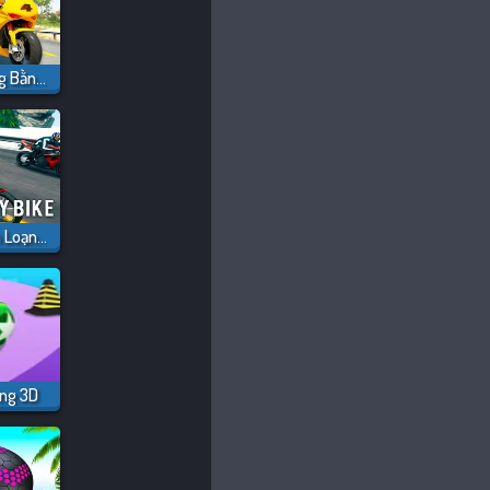
Cuộc Đua Tấn Công Bằng Xe Đạp 2024
Đua Xe Mô Tô Điên Loạn Trên Đường
ng 3D