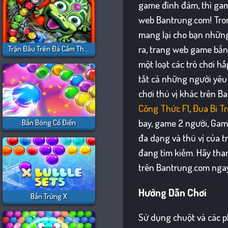
game đình đám, thì gam
web Bantrung.com! Trong
mang lại cho bạn những 
ra, trang web game bắn
Trận Đấu Trên Đá Cẩm Thạch Cổ Điển
một loạt các trò chơi 
tất cả những người yêu 
chơi thú vị khác trên 
Công Thức F1
,
Đua Bi T
bay, game 2 người, Game
Bắn Bóng Cổ Điển
đa dạng và thú vị của t
đang tìm kiếm. Hãy tham
trên Bantrung.com nga
Hướng Dẫn Chơi
Bắn Trứng X
Sử dụng chuột và các 