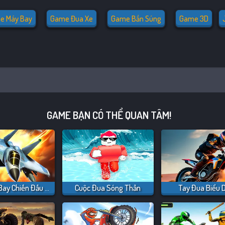
e Máy Bay
Game Đua Xe
Game Bắn Súng
Game 3D
GAME BẠN CÓ THỂ QUAN TÂM!
Đua Máy Bay Chiến Đấu Phản Lực
Cuộc Đua Sóng Thần
Tay Đua Biểu 