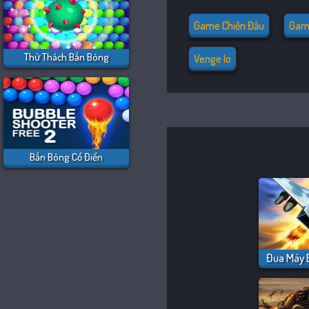
Game Chiến Đấu
Gam
Thử Thách Bắn Bóng
Venge Io
Bắn Bóng Cổ Điển