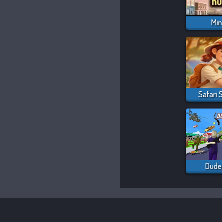
Min
Safari 
Dude