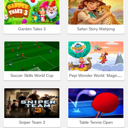
Garden Tales 3
Safari Story Mahjong
Pepi Wonder World: Magic Isle!
Soccer Skills World Cup
Sniper Team 3
Table Tennis Open