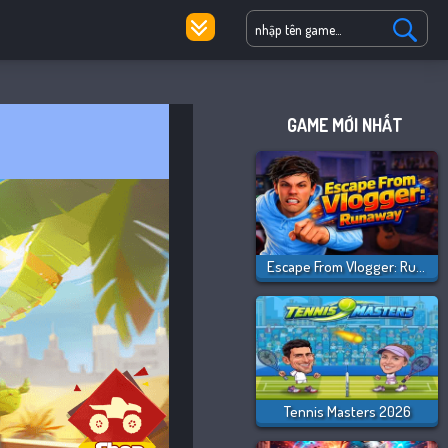
GAME MỚI NHẤT
Escape From Vlogger: Runaway
Tennis Masters 2026