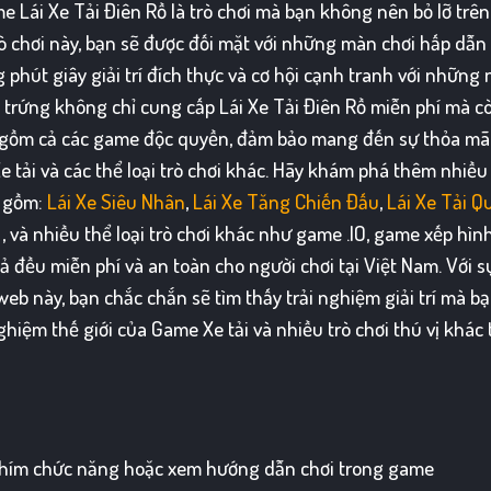
 Lái Xe Tải Điên Rồ là trò chơi mà bạn không nên bỏ lỡ trê
 chơi này, bạn sẽ được đối mặt với những màn chơi hấp dẫn v
phút giây giải trí đích thực và cơ hội cạnh tranh với những 
trứng không chỉ cung cấp Lái Xe Tải Điên Rồ miễn phí mà còn
o gồm cả các game độc quyền, đảm bảo mang đến sự thỏa mã
 tải và các thể loại trò chơi khác. Hãy khám phá thêm nhiều 
o gồm:
Lái Xe Siêu Nhân
,
Lái Xe Tăng Chiến Đấu
,
Lái Xe Tải Q
, , và nhiều thể loại trò chơi khác như game .IO, game xếp hì
cả đều miễn phí và an toàn cho người chơi tại Việt Nam. Với s
 web này, bạn chắc chắn sẽ tìm thấy trải nghiệm giải trí mà b
ghiệm thế giới của Game Xe tải và nhiều trò chơi thú vị khá
phím chức năng hoặc xem hướng dẫn chơi trong game