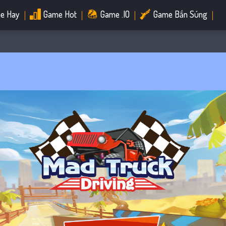
e Hay
Game Hot
Game .IO
Game Bắn Súng
Game Đua Xe
Game Minecraft
Game Thời Trang
Game Hành Động
Game Chiến Thuật
Game Kỹ Năng