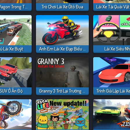
Lái Xe G Wagon Trong Thành Phố
Trò Chơi Lái Xe Ôtô Đua
Lái Xe Tải Quái Vậ
ủ Lái Xe Buýt
Anh Em Lái Xe Đạp Biểu Diễn
Lái Xe Siêu N
 SUV Ở Ấn Độ
Granny 3 Trở Lại Trường Học