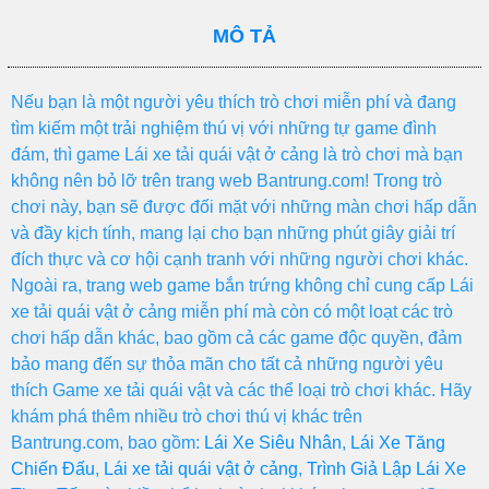
MÔ TẢ
Nếu bạn là một người yêu thích trò chơi miễn phí và đang
tìm kiếm một trải nghiệm thú vị với những tự game đình
đám, thì game Lái xe tải quái vật ở cảng là trò chơi mà bạn
không nên bỏ lỡ trên trang web Bantrung.com! Trong trò
chơi này, bạn sẽ được đối mặt với những màn chơi hấp dẫn
và đầy kịch tính, mang lại cho bạn những phút giây giải trí
đích thực và cơ hội cạnh tranh với những người chơi khác.
Ngoài ra, trang web game bắn trứng không chỉ cung cấp Lái
xe tải quái vật ở cảng miễn phí mà còn có một loạt các trò
chơi hấp dẫn khác, bao gồm cả các game độc quyền, đảm
bảo mang đến sự thỏa mãn cho tất cả những người yêu
thích Game xe tải quái vật và các thể loại trò chơi khác. Hãy
khám phá thêm nhiều trò chơi thú vị khác trên
Bantrung.com, bao gồm:
Lái Xe Siêu Nhân
,
Lái Xe Tăng
Chiến Đấu
,
Lái xe tải quái vật ở cảng
,
Trình Giả Lập Lái Xe