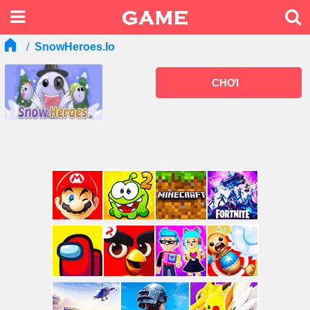
SnowHeroes.io
CHƠI