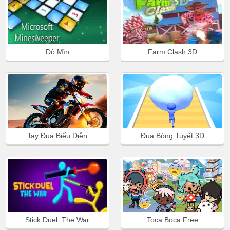
Dò Mìn
Farm Clash 3D
Tay Đua Biểu Diễn
Đua Bóng Tuyết 3D
Stick Duel: The War
Toca Boca Free