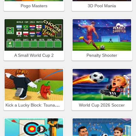
Pogo Masters
3D Pool Mania
A Small World Cup 2
Penalty Shooter
Kick a Lucky Block: Tsunami Football
World Cup 2026 Soccer