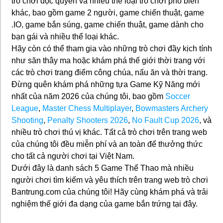
trò chơi độc quyền và nhiều thể loại trò chơi phổ biến
khác, bao gồm game 2 người, game chiến thuật, game
.IO, game bắn súng, game chiến thuật, game dành cho
bạn gái và nhiều thể loại khác.
Hãy còn có thể tham gia vào những trò chơi đầy kịch tính
như săn thây ma hoặc khám phá thế giới thời trang với
các trò chơi trang điểm công chúa, nấu ăn và thời trang.
Đừng quên khám phá những tựa Game Kỹ Năng mới
nhất của năm 2026 của chúng tôi, bao gồm
Soccer
League
,
Master Chess Multiplayer
,
Bowmasters Archery
Shooting
,
Penalty Shooters 2026
,
No Fault Cup 2026
, và
nhiều trò chơi thú vị khác. Tất cả trò chơi trên trang web
của chúng tôi đều miễn phí và an toàn để thưởng thức
cho tất cả người chơi tại Việt Nam.
Dưới đây là danh sách 5 Game Thể Thao mà nhiều
người chơi tìm kiếm và yêu thích trên trang web trò chơi
Bantrung.com của chúng tôi! Hãy cùng khám phá và trải
nghiệm thế giới đa dạng của game bắn trứng tại đây.