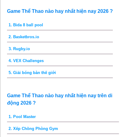
Game Thể Thao nào hay nhất hiện nay 2026 ?
1. Bida 8 ball pool
2. Basketbros.io
3. Rugby.io
4. VEX Challenges
5. Giải bóng bàn thế giới
Game Thể Thao nào hay nhất hiện nay trên di
động 2026 ?
1. Pool Master
2. Xếp Chồng Phòng Gym