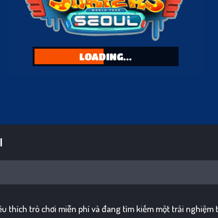
l
u thích trò chơi miễn phí và đang tìm kiếm một trải nghiệm 