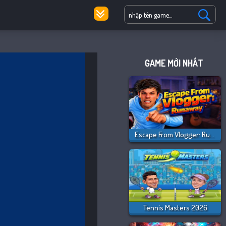
GAME MỚI NHẤT
Escape From Vlogger: Runaway
Tennis Masters 2026