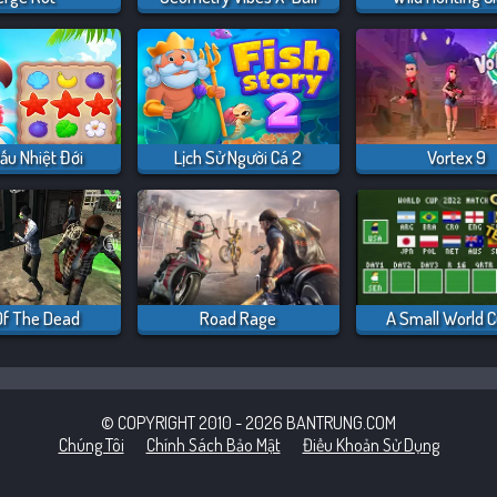
ấu Nhiệt Đới
Lịch Sử Người Cá 2
Vortex 9
Of The Dead
Road Rage
A Small World 
© COPYRIGHT 2010 - 2026 BANTRUNG.COM
Chúng Tôi
Chính Sách Bảo Mật
Điều Khoản Sử Dụng