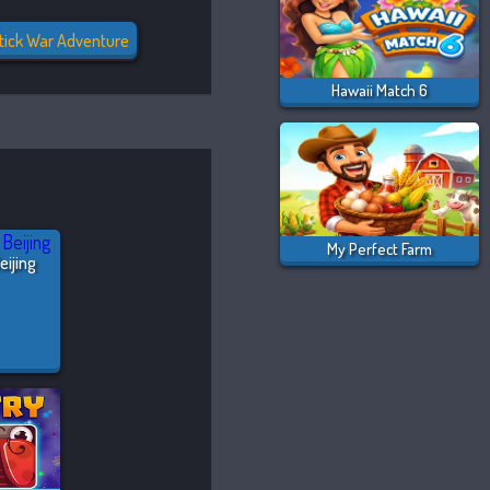
tick War Adventure
Hawaii Match 6
My Perfect Farm
eijing