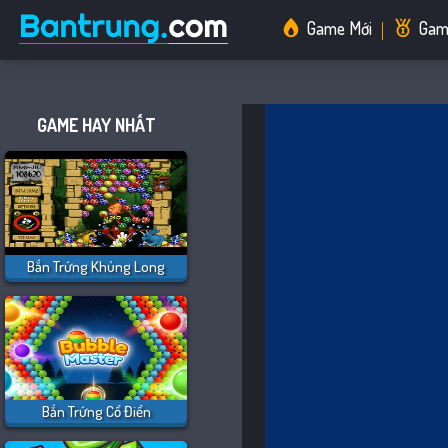
Game Mới
Gam
Game 2 Người
GAME HAY NHẤT
Game Among Us
Bắn Trứng Khủng Long
Battle Royale
Bắn Trứng Cổ Điển