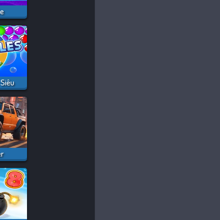
te
Siêu
er