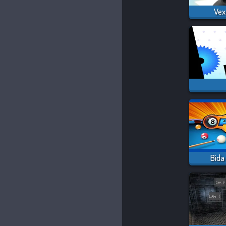
Vex 
Bida 