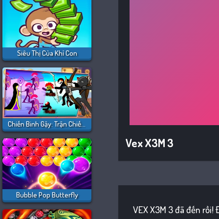
Siêu Thị Của Khỉ Con
Chiến Binh Gậy: Trận Chiến Mới
Vex X3M 3
Bubble Pop Butterfly
VEX X3M 3 đã đến rồi! Đ