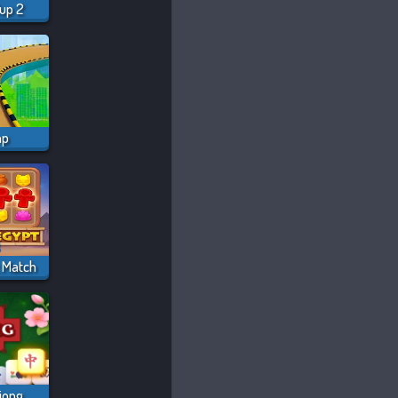
Cup 2
mp
 Match
Daily Solitaire Mahjong Classic