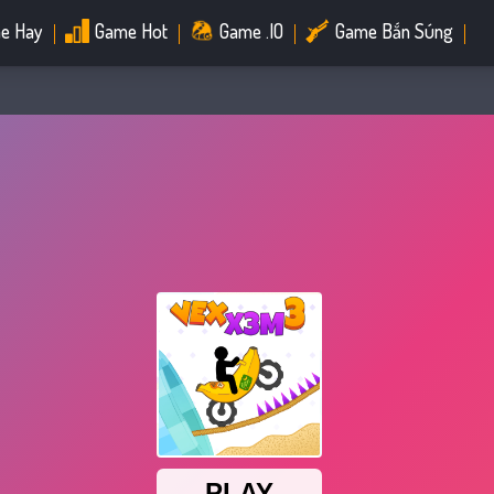
e Hay
Game Hot
Game .IO
Game Bắn Súng
Game Đua Xe
Game Minecraft
Game Thời Trang
Game Hành Động
Game Chiến Thuật
Game Kỹ Năng