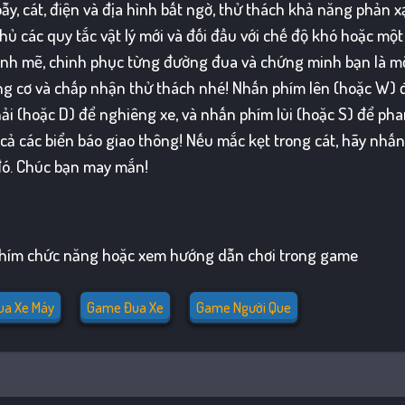
y, cát, điện và địa hình bất ngờ, thử thách khả năng phản x
hủ các quy tắc vật lý mới và đối đầu với chế độ khó hoặc mộ
nh mẽ, chinh phục từng đường đua và chứng minh bạn là m
ng cơ và chấp nhận thử thách nhé! Nhấn phím lên (hoặc W) 
hải (hoặc D) để nghiêng xe, và nhấn phím lùi (hoặc S) để ph
cả các biển báo giao thông! Nếu mắc kẹt trong cát, hãy nhấ
 đó. Chúc bạn may mắn!
phím chức năng hoặc xem hướng dẫn chơi trong game
a Xe Máy
Game Đua Xe
Game Người Que