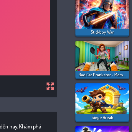
Stickboy War
Bad Cat Prankster - Mom Is Return
Siege Break
c đến nay. Khám phá