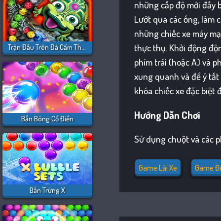
những cấp độ mới đầy bẫ
Lướt qua các ống, làm c
những chiếc xe máy mạ
thực thụ. Khởi động độ
Trận Đấu Trên Đá Cẩm Thạch Cổ Điển
phím trái (hoặc A) và p
xung quanh và để ý tất 
khóa chiếc xe đặc biệt
Hướng Dẫn Chơi
Bắn Bóng Cổ Điển
Sử dụng chuột và các 
Game Lái Xe
Game Đu
Bắn Trứng X