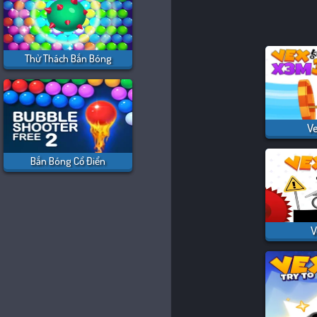
Thử Thách Bắn Bóng
Ve
Bắn Bóng Cổ Điển
V