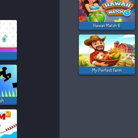
Hawaii Match 6
My Perfect Farm
sh