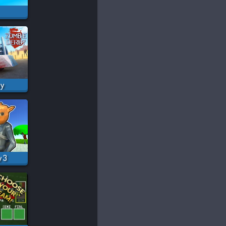
by
 3