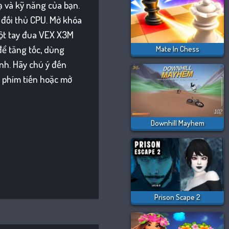
ạ và kỹ năng của bạn.
t đối thủ CPU. Mở khóa
ột tay đua VEX X3M
để tăng tốc, dùng
Mate In Chess
anh. Hãy chú ý đến
n phím tiến hoặc mở
Downhill Mayhem
Prison Scape 2