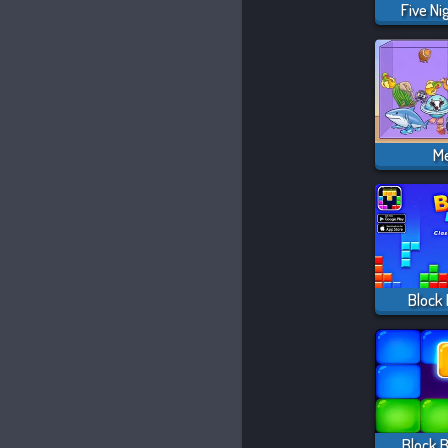
Five Ni
Me
Block 
Block B