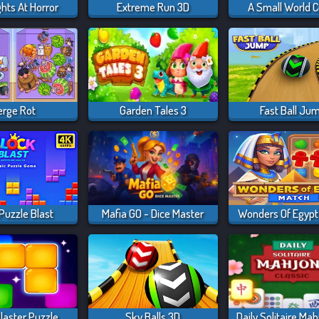
ghts At Horror
Extreme Run 3D
A Small World 
rge Rot
Garden Tales 3
Fast Ball Ju
Puzzle Blast
Mafia GO - Dice Master
Wonders Of Egypt
laster Puzzle
Sky Balls 3D