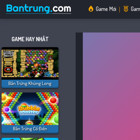
Game Mới
Gam
Game 2 Người
GAME HAY NHẤT
Game Among Us
Bắn Trứng Khủng Long
Battle Royale
Bắn Trứng Cổ Điển