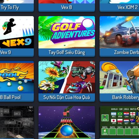
Try To Fly
Vex 8
Vex X3M 2
Vex 9
Tay Golf Siêu Đẳng
Zombie Der
8 Ball Pool
Sự Nổi Dận Của Hoa Quả
Bank Robbery