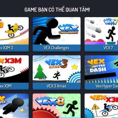
GAME BẠN CÓ THỂ QUAN TÂM!
x X3M 3
VEX Challenges
VEX 7
ex X3M
VEX 3 Xmas
Vex Hyper Da