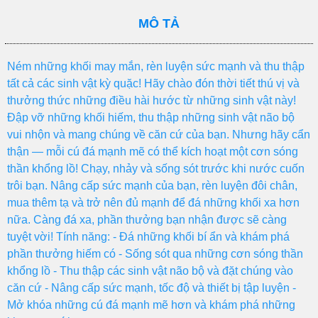
MÔ TẢ
Ném những khối may mắn, rèn luyện sức mạnh và thu thập
tất cả các sinh vật kỳ quặc! Hãy chào đón thời tiết thú vị và
thưởng thức những điều hài hước từ những sinh vật này!
Đập vỡ những khối hiếm, thu thập những sinh vật não bộ
vui nhộn và mang chúng về căn cứ của bạn. Nhưng hãy cẩn
thận — mỗi cú đá mạnh mẽ có thể kích hoạt một cơn sóng
thần khổng lồ! Chạy, nhảy và sống sót trước khi nước cuốn
trôi bạn. Nâng cấp sức mạnh của bạn, rèn luyện đôi chân,
mua thêm tạ và trở nên đủ mạnh để đá những khối xa hơn
nữa. Càng đá xa, phần thưởng bạn nhận được sẽ càng
tuyệt vời! Tính năng: - Đá những khối bí ẩn và khám phá
phần thưởng hiếm có - Sống sót qua những cơn sóng thần
khổng lồ - Thu thập các sinh vật não bộ và đặt chúng vào
căn cứ - Nâng cấp sức mạnh, tốc độ và thiết bị tập luyện -
Mở khóa những cú đá mạnh mẽ hơn và khám phá những